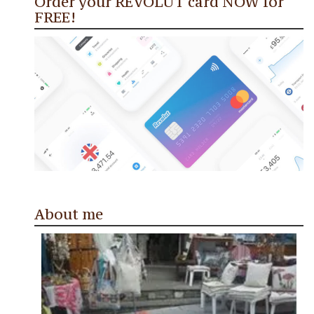
Order your REVOLUT card NOW for
FREE!
About me