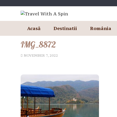
Skip
to
content
Acasă
Destinatii
România
IMG_8872
NOVEMBER 7, 2022