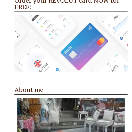
Order your REVOLUT card NOW for
FREE!
About me