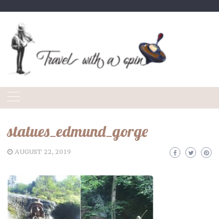
Skip
to
content
statues_edmund_gorge
AUGUST 22, 2019