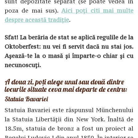
sunt depozitate separat (se poate vedea în
poza de mai sus).
Aici poți citi mai multe
despre această tradiție
.
Sfat! La berăria de stat se aplică regulile de la
Oktoberfest: nu vei fi servit dacă nu stai jos.
Așează-te la o masă și împarte-o chiar și cu
necunoscuți.
A doua zi, poți alege unul sau două dintre
locurile situate ceva mai departe de centru:
Statuia Bavariei
Statuia Bavariei este răspunsul Münchenului
la Statuia Libertății din New York. Înaltă de
18.5m, statuia de bronz a fost un proiect al
Regelui Ludovic I din anul 1850. În interior se