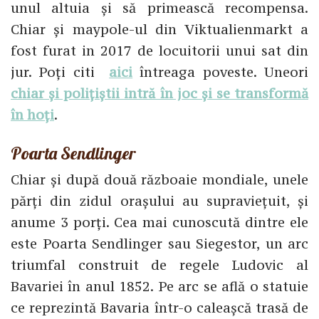
unul altuia și să primească recompensa.
Chiar și maypole-ul din Viktualienmarkt a
fost furat in 2017 de locuitorii unui sat din
jur. Poți citi
aici
întreaga poveste. Uneori
chiar și polițiștii intră în joc și se transformă
în hoți
.
Poarta Sendlinger
Chiar și după două războaie mondiale, unele
părți din zidul orașului au supraviețuit, și
anume 3 porți. Cea mai cunoscută dintre ele
este Poarta Sendlinger sau Siegestor, un arc
triumfal construit de regele Ludovic al
Bavariei în anul 1852. Pe arc se află o statuie
ce reprezintă Bavaria într-o caleașcă trasă de