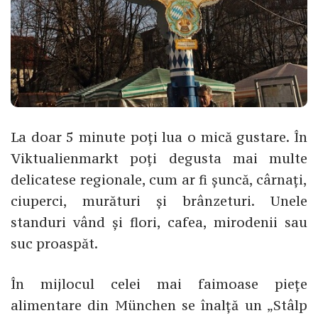
La doar 5 minute poți lua o mică gustare. În
Viktualienmarkt poți degusta mai multe
delicatese regionale, cum ar fi șuncă, cârnați,
ciuperci, murături și brânzeturi. Unele
standuri vând și flori, cafea, mirodenii sau
suc proaspăt.
În mijlocul celei mai faimoase piețe
alimentare din München se înalță un „Stâlp