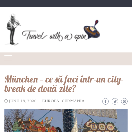
Skip
to
content
München – ce să faci într-un city-
break de două zile?
JUNE 18, 2020
EUROPA
GERMANIA