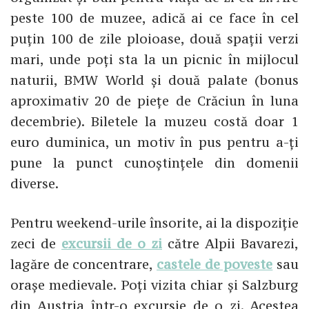
peste 100 de muzee, adică ai ce face în cel
puțin 100 de zile ploioase, două spații verzi
mari, unde poți sta la un picnic în mijlocul
naturii, BMW World și două palate (bonus
aproximativ 20 de piețe de Crăciun în luna
decembrie). Biletele la muzeu costă doar 1
euro duminica, un motiv în pus pentru a-ți
pune la punct cunoștințele din domenii
diverse.
Pentru weekend-urile însorite, ai la dispoziție
zeci de
excursii de o zi
către Alpii Bavarezi,
lagăre de concentrare,
castele de poveste
sau
orașe medievale. Poți vizita chiar și Salzburg
din Austria într-o excursie de o zi. Acestea