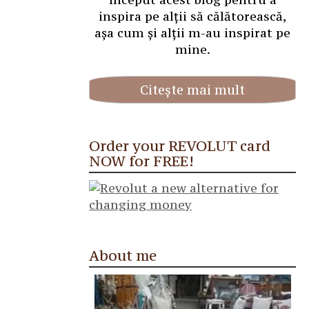
inspira pe alții să călătorească,
așa cum și alții m-au inspirat pe
mine.
Citește mai mult
Order your REVOLUT card
NOW for FREE!
About me