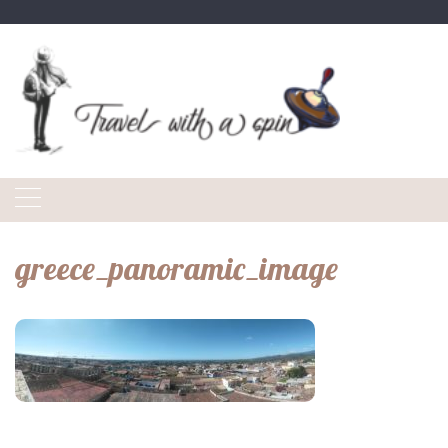
Skip
to
content
greece_panoramic_image