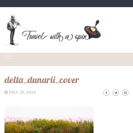
Skip
to
content
delta_dunarii_cover
JULY 25, 2022