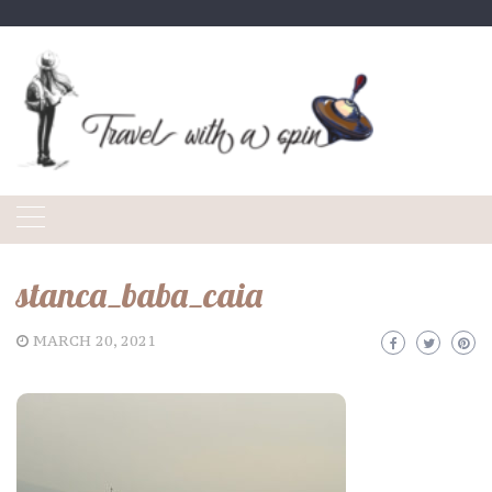
Skip
to
content
stanca_baba_caia
MARCH 20, 2021