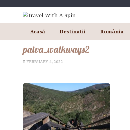
Skip
to
content
Acasă
Destinatii
România
paiva_walkways2
FEBRUARY 4, 2022