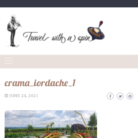
Skip
to
content
crama_iordache_1
JUNE 24, 2021