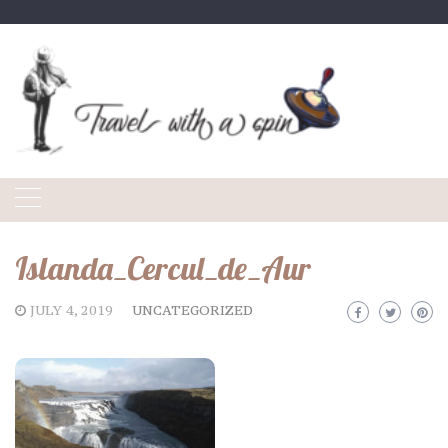
Skip
to
content
Islanda_Cercul_de_Aur
JULY 4, 2019
UNCATEGORIZED