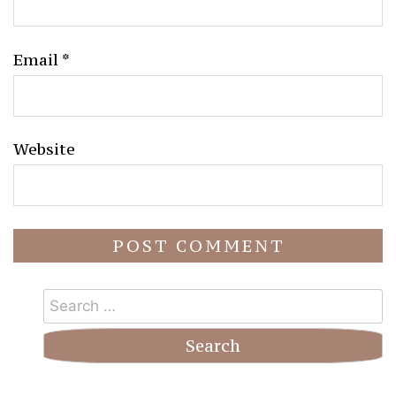
Email
*
Website
Search
for: