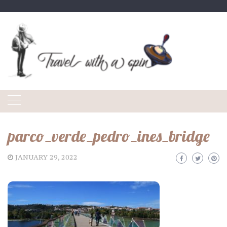
Skip
to
content
parco_verde_pedro_ines_bridge
JANUARY 29, 2022