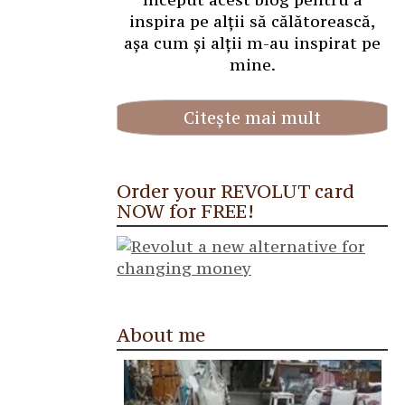
inspira pe alții să călătorească,
așa cum și alții m-au inspirat pe
mine.
Citește mai mult
Order your REVOLUT card
NOW for FREE!
About me