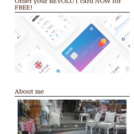
Order your REVOLUT card NOW for
FREE!
About me