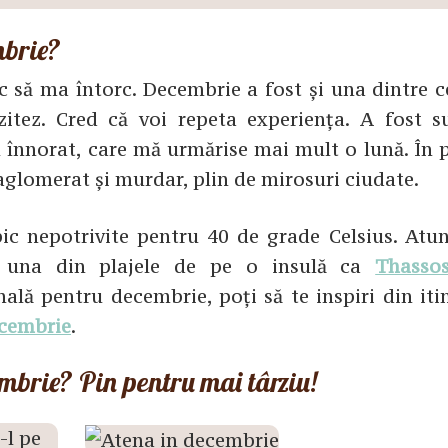
mbrie?
c să ma întorc. Decembrie a fost și una dintre c
zitez. Cred că voi repeta experiența. A fost s
l înnorat, care mă urmărise mai mult o lună. În 
 aglomerat și murdar, plin de mirosuri ciudate.
ic nepotrivite pentru 40 de grade Celsius. Atunc
e una din plajele de pe o insulă ca
Thasso
nală pentru decembrie, poți să te inspiri din iti
ecembrie
.
mbrie? Pin pentru mai târziu!