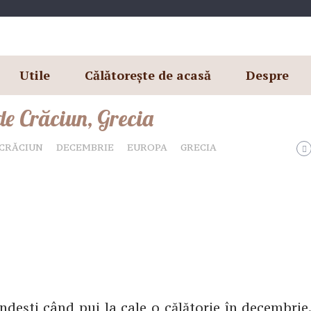
Utile
Călătorește de acasă
Despre
de Crăciun, Grecia
CRĂCIUN
DECEMBRIE
EUROPA
GRECIA
ndești când pui la cale o călătorie în decembrie