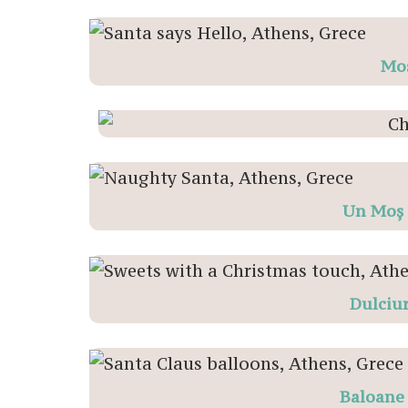
Moș
Un Moș 
Dulciur
Baloane