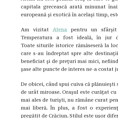
capitala grecească arată minunat înain
europeană și exotică în același timp, est
Am vizitat
Atena
pentru un sfârșit 
Temperatura a fost ideală, în jur d
Toate siturile istorice rămăseseră la loc
care s-au îndreptat spre alte destinaț
beneficiat și de prețuri mai mici, nefiin
șase alte puncte de interes ne-a costat j
De obicei, când spui cuiva că plănuiești s
de urât miroase. Orașul este curățat c
mai ales de turiști, nu rămâne curat pe
mai liberă. În plus, a fost o experie
pregătit de Crăciun. Stilul este ușor dife