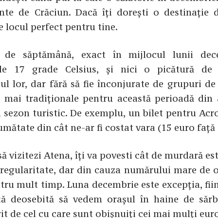
te de Crăciun. Dacă îți dorești o destinație di
e locul perfect pentru tine.
de săptămână, exact în mijlocul lunii dec
e 17 grade Celsius, și nici o picătură de 
ul lor, dar fără să fie înconjurate de grupuri de 
ii mai tradiționale pentru această perioadă din
d sezon turistic. De exemplu, un bilet pentru Acr
umătate din cât ne-ar fi costat vara (15 euro față 
ă vizitezi Atena, îți va povesti cât de murdară est
u regularitate, dar din cauza numărului mare de 
ntru mult timp. Luna decembrie este excepția, fi
nță deosebită să vedem orașul în haine de sărb
rit de cel cu care sunt obișnuiți cei mai mulți eur