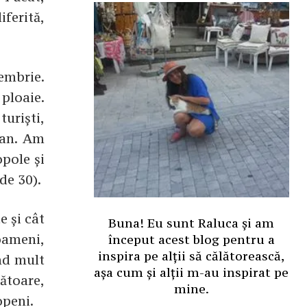
ferită,
embrie.
ploaie.
turiști,
 an. Am
opole și
de 30).
e și cât
Buna! Eu sunt Raluca și am
oameni,
început acest blog pentru a
inspira pe alții să călătorească,
ind mult
așa cum și alții m-au inspirat pe
ătoare,
mine.
openi.