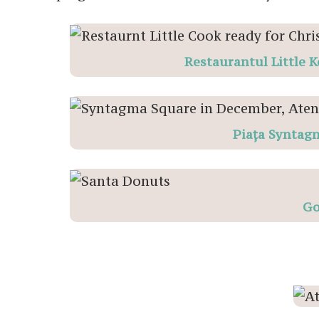
Restaurantul Little K
Piața Syntagm
Go