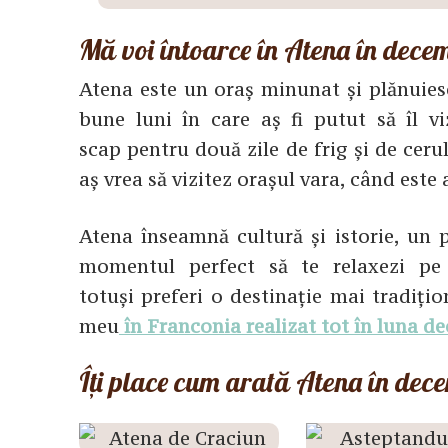
Mă voi întoarce în Atena în dece
Atena este un oraș minunat și plănuies
bune luni în care aș fi putut să îl vi
scap pentru două zile de frig și de ceru
aș vrea să vizitez orașul vara, când este
Atena înseamnă cultură și istorie, un p
momentul perfect să te relaxezi p
totuși preferi o destinație mai tradițio
meu
în Franconia realizat tot în luna d
Îți place cum arată Atena în dece