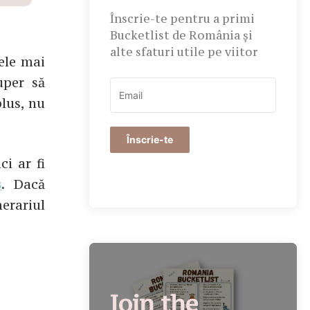
Înscrie-te pentru a primi
Bucketlist de România și
alte sfaturi utile pe viitor
ele mai
uper să
plus, nu
Înscrie-te
i ar fi
s
. Dacă
nerariul
Join the