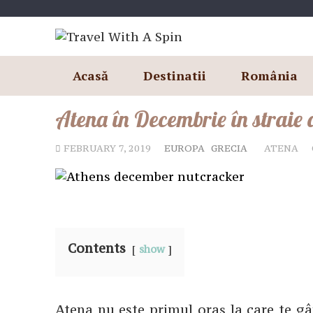
Skip
to
content
Acasă
Destinatii
România
Atena în Decembrie în straie 
FEBRUARY 7, 2019
EUROPA
GRECIA
ATENA
Contents
show
Atena nu este primul oraș la care te gâ