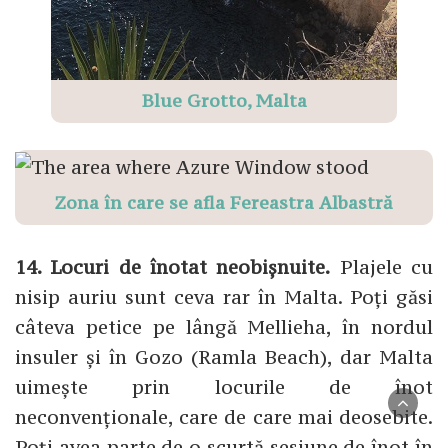
Blue Grotto, Malta
Zona în care se afla Fereastra Albastră
14. Locuri de înotat neobișnuite.
Plajele cu
nisip auriu sunt ceva rar în Malta. Poți găsi
câteva petice pe lângă Mellieha, în nordul
insuler și în Gozo (Ramla Beach), dar Malta
uimește prin locurile de înot
neconvenționale, care de care mai deosebite.
Poți avea parte de o scurtă sesiune de înot în