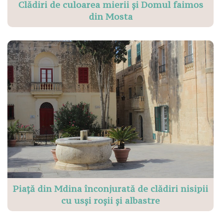
Clădiri de culoarea mierii și Domul faimos
din Mosta
Piață din Mdina înconjurată de clădiri nisipii
cu usși roșii și albastre