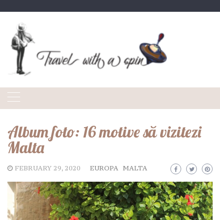
Skip
to
content
Album foto: 16 motive să vizitezi
Malta
FEBRUARY 29, 2020
EUROPA
MALTA