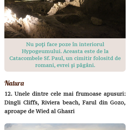
Nu poți face poze în interiorul
Hypogeumului. Aceasta este de la
Catacombele Sf. Paul, un cimitir folositd de
romani, evrei și păgâni.
Natura
12. Unele dintre cele mai frumoase apusuri:
Dingli Cliffs, Riviera beach, Farul din Gozo,
aproape de Wied al Ghasri