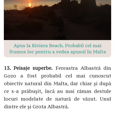
Apus la Riviera Beach. Probabil cel mai
frumos loc pentru a vedea apusul în Malta
13. Peisaje superbe.
Fereastra Albastră din
Gozo a fost probabil cel mai cunoscut
obiectiv natural din Malta, dar chiar și după
ce s-a prăbușit, încă au mai rămas destule
locuri modelate de natură de văzut. Unul
dintre ele și Grota Albastră.