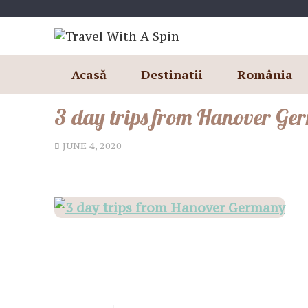
Skip
to
content
Acasă
Destinatii
România
3 day trips from Hanover G
JUNE 4, 2020