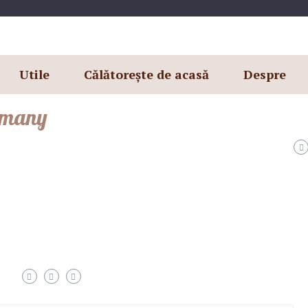
Utile
Călătorește de acasă
Despre
ermany