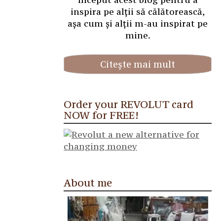
inspira pe alții să călătorească,
așa cum și alții m-au inspirat pe
mine.
Citește mai mult
Order your REVOLUT card
NOW for FREE!
About me