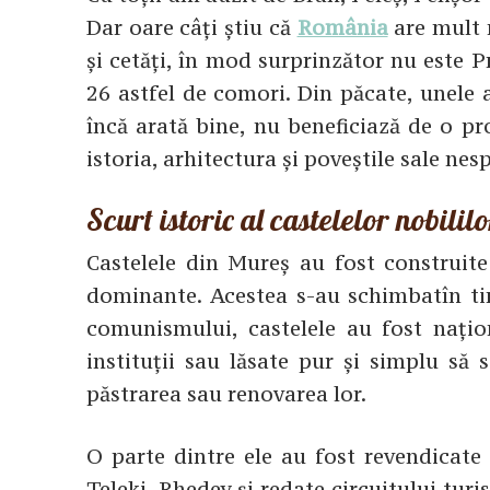
Dar oare câți știu că
România
are mult m
și cetăți, în mod surprinzător nu este 
26 astfel de comori. Din păcate, unele a
încă arată bine, nu beneficiază de o p
istoria, arhitectura și poveștile sale ne
Scurt istoric al castelelor nobili
Castelele din Mureș au fost construite
dominante. Acestea s-au schimbatîn tim
comunismului, castelele au fost națion
instituții sau lăsate pur și simplu să 
păstrarea sau renovarea lor.
O parte dintre ele au fost revendicate
Teleki, Rhedey și redate circuitului turis