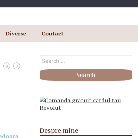
Diverse
Contact
Search
for:
Despre mine
nedoara
.