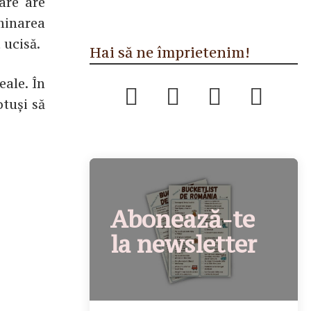
iare are
minarea
 ucisă.
Hai să ne împrietenim!
eale. În
otuși să
Abonează-te
la newsletter