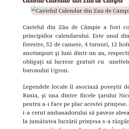
Castelul-Calendar din Zău de Câmpie
Castelul din Zău de Câmpie a fost co
principiilor calendarului. Este unul d
ferestre, 52 de camere, 4 turnuri, 12 hol
anotimpuri și luni dintr-un an, respect
obligați să lucreze gratuit cu uneltel
baronului Ugron.
Legendele locale îl asociază poveștii 
Rusia, și una dintre fiicele țarului Nic
pentru a-i face pe plac acestei prințese.
i-a cerut ambasadorului să paveze aleea
la jumătatea lucrării prințesa s-a răzgân