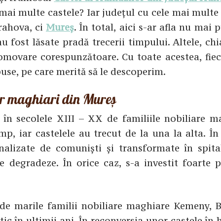
ai multe castele? Iar județul cu cele mai multe 
Prahova, ci
Mureș
. În total, aici s-ar afla nu mai 
u fost lăsate pradă trecerii timpului. Altele, ch
romovare corespunzătoare. Cu toate acestea, fiec
spuse, pe care merită să le descoperim.
lor maghiari din Mureș
 în secolele XIII – XX de familiile nobiliare m
p, iar castelele au trecut de la una la alta. În
alizate de comuniști și transformate în spital
se degradeze. În orice caz, s-a investit foarte 
 de marile familii nobiliare maghiare Kemeny, B
tic în ultimii ani. În reconversia unor castele în 