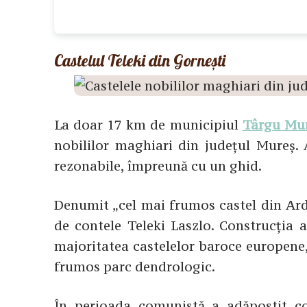
Castelul Teleki din Gornești
La doar 17 km de municipiul
Târgu Mu
nobililor maghiari din județul Mureș. 
rezonabile, împreună cu un ghid.
Denumit „cel mai frumos castel din Ardea
de contele Teleki Laszlo. Construcția 
majoritatea castelelor baroce europene, 
frumos parc dendrologic.
În perioada comunistă a adăpostit co