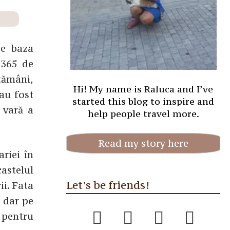
pe baza
 365 de
ptămâni,
Hi! My name is Raluca and I’ve
 au fost
started this blog to inspire and
 vară a
help people travel more.
Read my story here
riei în
castelul
Let’s be friends!
ii. Fata
, dar pe
, pentru