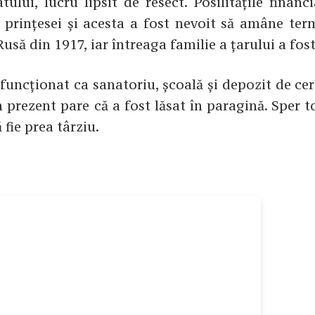
lui, lucru lipsit de resect. Posilitățile financ
r prințesei și acesta a fost nevoit să amâne ter
Rusă din 1917, iar întreaga familie a țarului a fost
funcționat ca sanatoriu, școală și depozit de cer
n prezent pare că a fost lăsat în paragină. Sper t
 fie prea târziu.