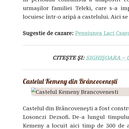
urmașilor familiei Teleki, care s-a imp
locuiesc într-o aripă a castelului. Aici s
Sugestie de cazare:
Pensiunea Laci Csar
CITEȘTE ȘI:
SIGHIȘOARA – 
Castelul Kemeny din Brâncovenești
Castelul din Brâncovenești a fost constru
Losonczi Dezsofi. De-a lungul timpului
Kemeny a locuit aici timp de 300 de a