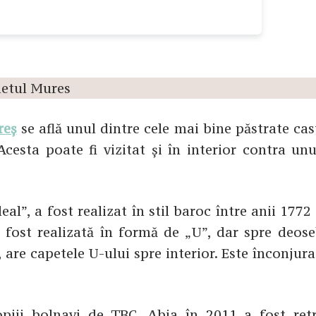
reș
se află unul dintre cele mai bine păstrate cas
Acesta poate fi vizitat și în interior contra un
l”, a fost realizat în stil baroc între anii 1772
a fost realizată în formă de „U”, dar spre deose
are capetele U-ului spre interior. Este înconjur
piii bolnavi de TBC. Abia în 2011 a fost ret