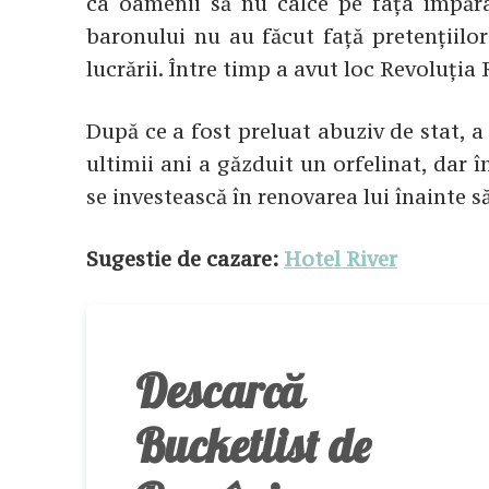
ca oamenii să nu calce pe fața împăratu
baronului nu au făcut față pretențiilo
lucrării. Între timp a avut loc Revoluția 
După ce a fost preluat abuziv de stat, a 
ultimii ani a găzduit un orfelinat, dar î
se investească în renovarea lui înainte să
Sugestie de cazare:
Hotel River
Descarcă
Bucketlist de