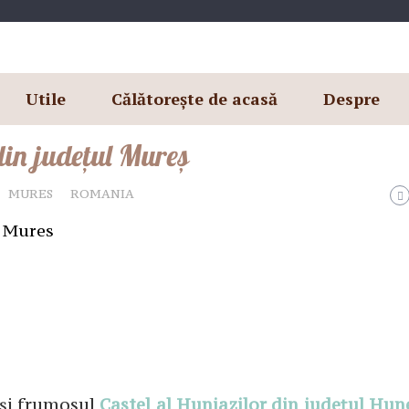
Utile
Călătorește de acasă
Despre
din județul Mureș
MURES
ROMANIA
r și frumosul
Castel al Huniazilor din județul Hu