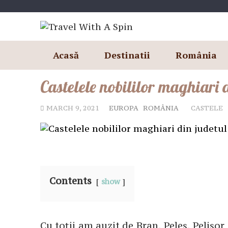
Skip
to
content
Acasă
Destinatii
România
Castelele nobililor maghiari 
MARCH 9, 2021
EUROPA
ROMÂNIA
CASTELE
Contents
show
Cu toții am auzit de Bran, Peleș, Pelișo