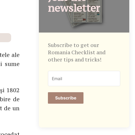
newsletter
Subscribe to get our
Romania Checklist and
tele ale
other tips and tricks!
ui sume
 și 1802
Subscribe
bire de
at de un
rocedat