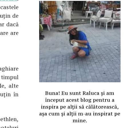
castele
puțin de
iar dacă
are are
aghiare
 timpul
e, alte
Buna! Eu sunt Raluca și am
puțin în
început acest blog pentru a
inspira pe alții să călătorească,
așa cum și alții m-au inspirat pe
ethlen,
mine.
hoteluri