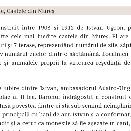
nstruit între 1908 și 1912 de Istvan Ugron, 
intre cele mai inedite castele din Mureș. El are
uri și 7 terase, reprezentând numărul de zile, să
iv numărul zilelor dintr-o săptămână. Localnicii
e și animalele proprii la viitoarea reședință de
de iubire dintre Istvan, ambasadorul Austro-Unga
olae al II-lea. Baronul îndrăgostit a construit 
 Insă povestea dintre ei stă sub semnul neîmplinir
 principală cu bani de aur. Istvan s-a conformat
dit și a cerut ca monezile să fie așezate în cant